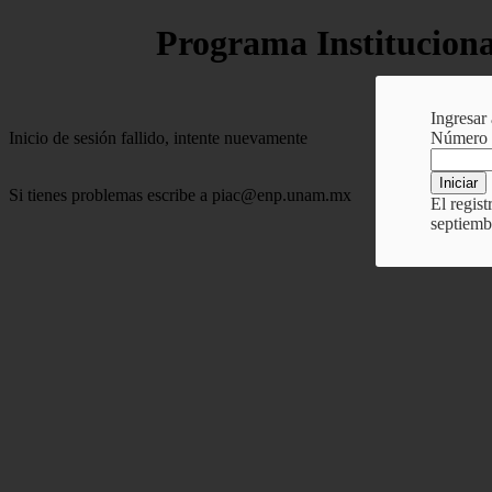
Programa Instituciona
R
Ingresar
Número d
Inicio de sesión fallido, intente nuevamente
Si tienes problemas escribe a piac@enp.unam.mx
El regist
septiembr